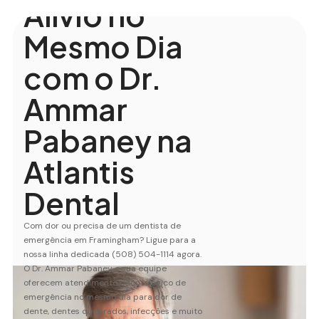
Alívio no
Mesmo Dia
com o Dr.
Ammar
Pabaney na
Atlantis
Dental
Com dor ou precisa de um dentista de
emergência em Framingham? Ligue para a
nossa linha dedicada (508) 504-1114 agora.
O Dr. Ammar Pabaney e sua equipe
oferecem atendimento odontológico de
emergência no mesmo dia para dor de
dente, dentes quebrados, infecções e muito