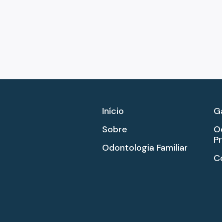
Início
G
Sobre
O
P
Odontologia Familiar
C