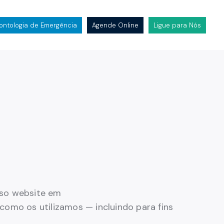
ntologia de Emergência
Agende Online
Ligue para Nós
osso website em
 como os utilizamos — incluindo para fins