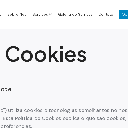
io
Sobre Nós
Serviços
Galeria de Sorrisos
Contato
Odo
e Cookies
 2026
sco") utiliza cookies e tecnologias semelhantes no n
. Esta Política de Cookies explica o que são cookies,
 preferências.