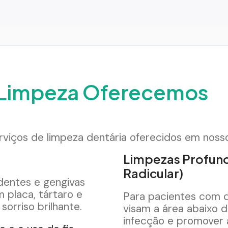
e Limpeza Oferecemos
rviços de limpeza dentária oferecidos em noss
Limpezas Profun
Radicular)
dentes e gengivas
 placa, tártaro e
Para pacientes com d
orriso brilhante.
visam a área abaixo d
infecção e promover a