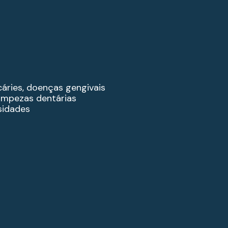
áries, doenças gengivais
limpezas dentárias
sidades