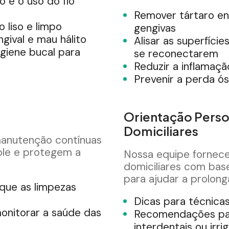
 e o uso do fio
Remover tártaro en
 liso e limpo
gengivas
gival e mau hálito
Alisar as superfície
igiene bucal para
se reconectarem
Reduzir a inflamaç
Prevenir a perda ós
Orientação Perso
Domiciliares
manutenção contínuas
ole e protegem a
Nossa equipe fornec
domiciliares com bas
para ajudar a prolong
que as limpezas
Dicas para técnica
onitorar a saúde das
Recomendações pa
interdentais ou irri