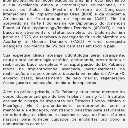
internacionalmente reconhecidos na área. Em reconhecimento
à sua excelência clínica e contribuições educacionais, ele
obteve os títulos de Mestre e Membro do Congresso
Internacional de Implantologistas Orais (ICOI) e da Academia
Americana de Prostodontia de Implantes (AAIP). Ele foi
aprovado na Parte I do exame de Diplomado do American
Board of Oral Implantology/Implant Dentistry (ABOI/ID) e está
buscando ativamente o status completo de Diplomado. Em
junho de 2026, ele receberá o prestigiado título de Membro da
Academy of General Dentistry (FAGD) — uma conquista
alcançada por menos de 6% dos dentistas em todo o país.
Sua expertise clínica abrange odontologia geral abrangente,
cirurgia oral, odontologia estética, endodontia, prostodontia e
reabilitação bucal completa. A principal paixão do Dr. Pabaney
reside na implantodontia avançada, particularmente na
reabilitação de arco completo
baseada em implantes All-on-X
,
enxerto ósseo, levantamento de seio maxilar, regeneração
óssea guiada e colocação imediata de implantes.
Além da prática privada, o Dr. Pabaney atua como membro do
corpo docente cirúrgico do Live Implant Training (LIT) Institute,
ensinando cirurgia de implantes nos Estados Unidos, México e
Nicarágua. Ele é profundamente comprometido com a
mentoria e a educação, ministrando palestras para estudantes
de odontologia e clínicos, e anualmente viaja ao Paquistão em
missões para fornecer cuidados de implantes pro bono a
comunidades carentes.